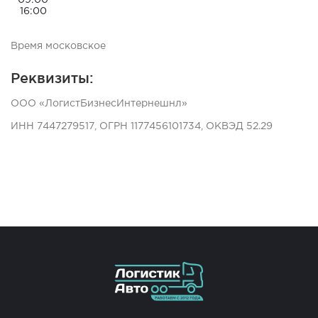
09:00
16:00
Время московское
Реквизиты:
ООО «ЛогистБизнесИнтернешнл»
ИНН 7447279517, ОГРН 1177456101734, ОКВЭД 52.29