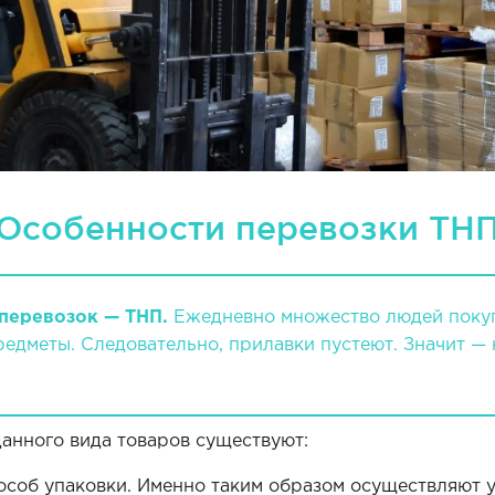
Особенности перевозки ТН
перевозок — ТНП.
Ежедневно множество людей покупа
едметы. Следовательно, прилавки пустеют. Значит — 
данного вида товаров существуют:
соб упаковки. Именно таким образом осуществляют у