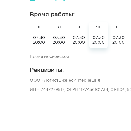
Время работы:
ПН
ВТ
СР
ЧТ
ПТ
07:30
07:30
07:30
07:30
07:30
20:00
20:00
20:00
20:00
20:00
Время московское
Реквизиты:
ООО «ЛогистБизнесИнтернешнл»
ИНН 7447279517, ОГРН 1177456101734, ОКВЭД 52