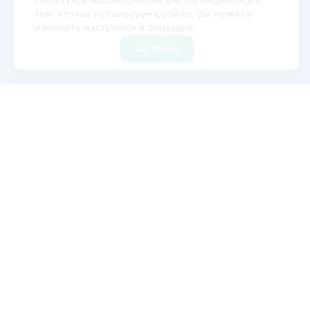
Пользуясь нашим сайтом, Вы соглашаетесь с
тем, что мы используем cookies. Вы можете
изменить настройки в браузере.
Согласен
Отзывы
5
2 отзывов
Валерия Цылёва
Изначально обратились к ним с запросом на
авиаперевозку оборудования в
Благовещенск, всё прошло отлично. Сейчас