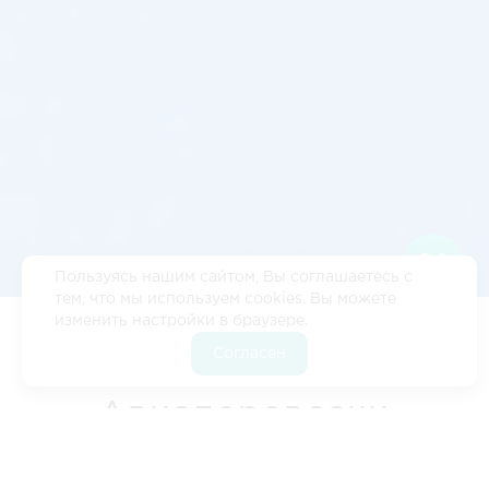
Пользуясь нашим сайтом, Вы соглашаетесь с
тем, что мы используем cookies. Вы можете
изменить настройки в браузере.
Цены
•‎
Кейсы
•‎
Расстояние Барнаул - Саранск
•
Расчет
Согласен
стоимости
•‎
Контакты
Авиаперевозки
Барнаул - Саранск -