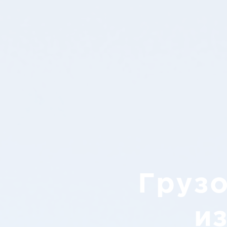
Груз
и