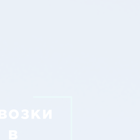
возки
 в