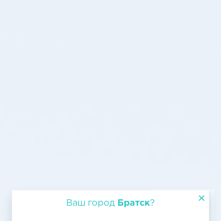
Воздушная перевозка из Братска
Ваш город
Братск
?
в Кстово