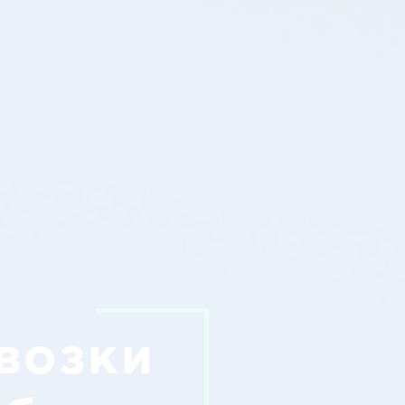
возки