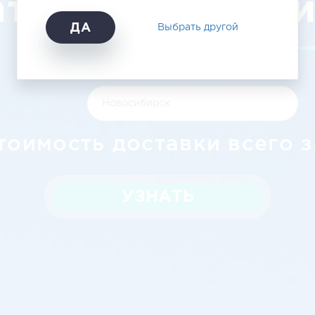
атска в Новос
ДА
Выбрать другой
тоимость доставки всего з
УЗНАТЬ