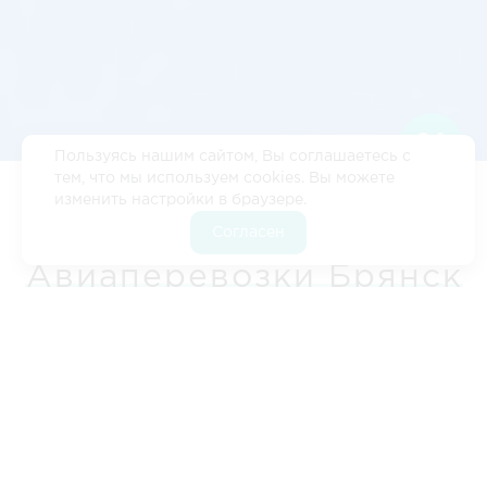
Пользуясь нашим сайтом, Вы соглашаетесь с
тем, что мы используем cookies. Вы можете
изменить настройки в браузере.
Цены
•‎
Кейсы
•‎
Расстояние Брянск - Калининград
•
Согласен
Расчет стоимости
•‎
Контакты
Авиаперевозки Брянск
- Калининград - Брянск
Авиадоставка грузов – это идеальное решение для
тех, кто ценит скорость. Компания «ЛогистикАвто»
обеспечит доставку вашего груза в самые
удаленные регионы России и за границу. Мы всегда