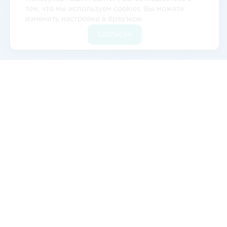
тем, что мы используем cookies. Вы можете
изменить настройки в браузере.
Согласен
Отзывы
5
2 отзывов
Валерия Цылёва
Изначально обратились к ним с запросом на
авиаперевозку оборудования в
Благовещенск, всё прошло отлично. Сейчас