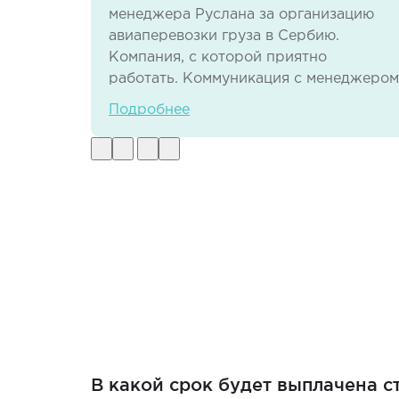
менеджера Руслана за организацию
авиаперевозки груза в Сербию.
Компания, с которой приятно
работать. Коммуникация с менеджером
на отлично, реакция быстрая, по
Подробнее
документам тоже нет никаких проблем.
И самое важное - своевременная
доставка груза в отличном виде.
В какой срок будет выплачена 