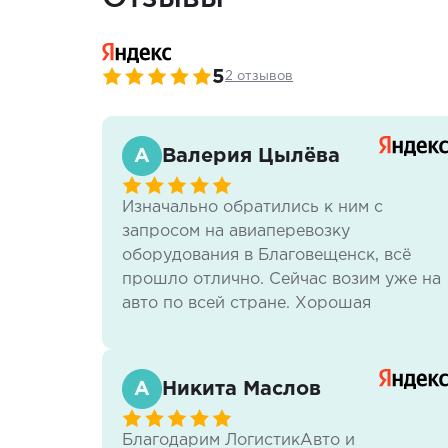
5
2 отзывов
Валерия Цылёва
Изначально обратились к ним с
запросом на авиаперевозку
оборудования в Благовещенск, всё
прошло отлично. Сейчас возим уже на
авто по всей стране. Хорошая
компания, сотрудники очень
отзывчивые, нам всё нравится.
Никита Маслов
Благодарим ЛогистикАвто и