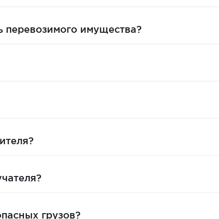
ть перевозимого имущества?
вителя?
учателя?
пасных грузов?