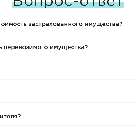
Вопрос-ответ
стоимость застрахованного имущества?
ть перевозимого имущества?
вителя?