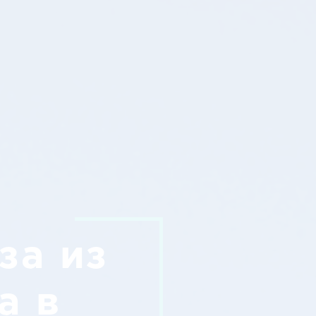
за из
а в