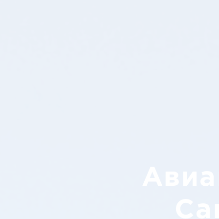
Авиа
Са