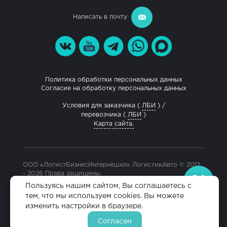
Написать в почту
Политика обработки персональных данных
Согласие на обработку персональных данных
Условия для заказчика (
ЛБИ
) /
перевозчика (
ЛБИ
)
Карта сайта.
ООО «ЛогистБизнесИнтернешнл» ЛогистикАвто © 2012
- 2026 Права защищены.
Разработка и продвижение сайта
Пользуясь нашим сайтом, Вы соглашаетесь с
тем, что мы используем cookies. Вы можете
изменить настройки в браузере.
Согласен