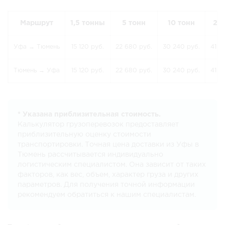
Маршрут
1,5 тонны
5 тонн
10 тонн
20
Уфа → Тюмень
15 120 руб.
22 680 руб.
30 240 руб.
41 1
Тюмень → Уфа
15 120 руб.
22 680 руб.
30 240 руб.
41 1
* Указана приблизительная стоимость.
Калькулятор грузоперевозок предоставляет
приблизительную оценку стоимости
транспортировки. Точная цена доставки из Уфы в
Тюмень рассчитывается индивидуально
логистическим специалистом. Она зависит от таких
факторов, как вес, объем, характер груза и других
параметров. Для получения точной информации
рекомендуем обратиться к нашим специалистам.