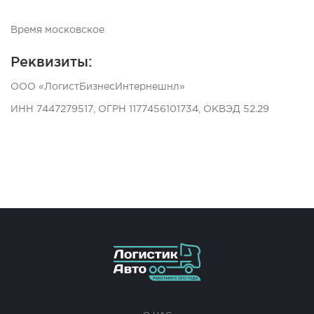
Время московское
Реквизиты:
ООО «ЛогистБизнесИнтернешнл»
ИНН 7447279517, ОГРН 1177456101734, ОКВЭД 52.29