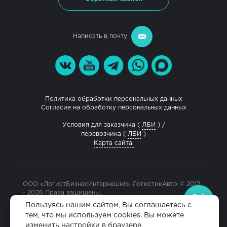
Написать в почту
Политика обработки персональных данных
Согласие на обработку персональных данных
Условия для заказчика (
ЛБИ
) /
перевозчика (
ЛБИ
)
Карта сайта.
ООО «ЛогистБизнесИнтернешнл» ЛогистикАвто © 2012
- 2026 Права защищены.
Разработка и продвижение сайта
Пользуясь нашим сайтом, Вы соглашаетесь с
тем, что мы используем cookies. Вы можете
изменить настройки в браузере.