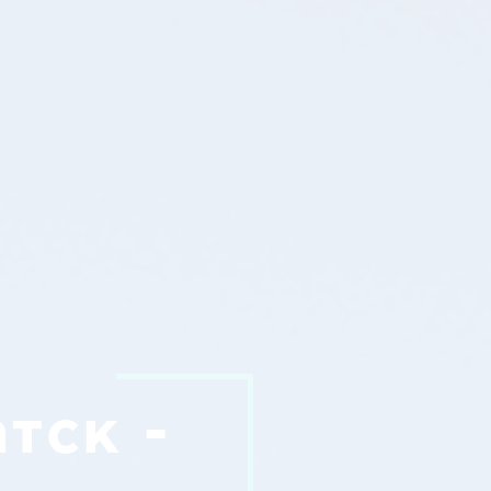
тск -