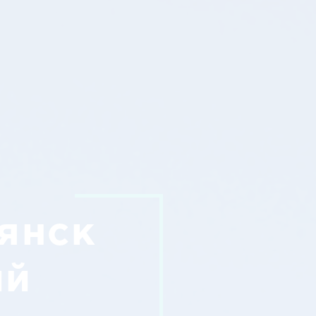
янск
ый