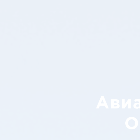
Ави
О