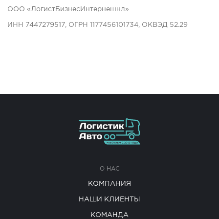
ООО «ЛогистБизнесИнтернешнл»
ИНН 7447279517, ОГРН 1177456101734, ОКВЭД 52.29
О НАС
КОМПАНИЯ
НАШИ КЛИЕНТЫ
КОМАНДА