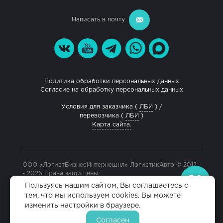
Написать в почту
Политика обработки персональных данных
Согласие на обработку персональных данных
Условия для заказчика (
ЛБИ
) /
перевозчика (
ЛБИ
)
Карта сайта.
ООО «ЛогистБизнесИнтернешнл» ЛогистикАвто © 2012
- 2026 Права защищены.
Разработка и продвижение сайта
Пользуясь нашим сайтом, Вы соглашаетесь с
тем, что мы используем cookies. Вы можете
изменить настройки в браузере.
Согласен