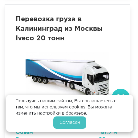
Перевозка груза в
Калининград из Москвы
Iveco 20 тонн
Пользуясь нашим сайтом, Вы соглашаетесь с
тем, что мы используем cookies. Вы можете
Длина
13.5 м
изменить настройки в браузере.
Ширина
2.5 м
Согласен
Высота
2.6 м
3
Объем
87.7 м