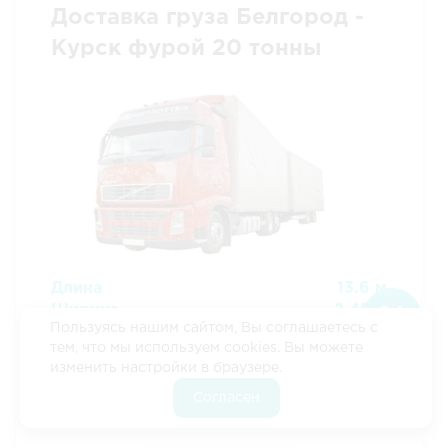
Доставка груза Белгород -
Курск фурой 20 тонны
Длина
13.6 м
Скидка
Ширина
2.45 м
10%
Пользуясь нашим сайтом, Вы соглашаетесь с
Высота
2.75 м
тем, что мы используем cookies. Вы можете
3
Объем
92 м
Если оформить
изменить настройки в браузере.
заявку через
Грузоподъемность
20 тонны
наш сайт
Цена
246696 р
Согласен
Оформить