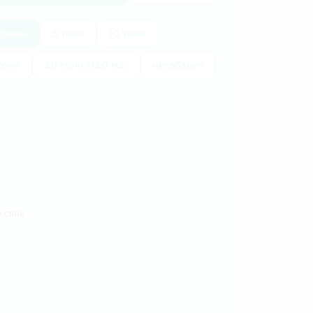
 тонны
5 тонн
10 тонн
тонн
20 тонн (120 м3)
негабарит
е своё