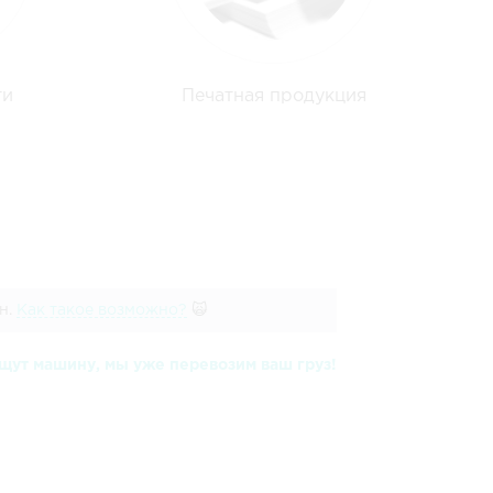
ти
Печатная продукция
н.
Как такое возможно?
🙀
щут машину, мы уже перевозим ваш груз!