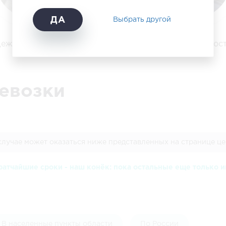
ДА
Выбрать другой
ежда, обувь, ткани
Горючие жидкос
евозки
случае может оказаться ниже представленных на странице це
ратчайшие сроки - наш конёк: пока остальные еще только и
В населенные пункты области
По России