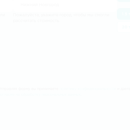
1.5
гли
Пожалуйста, укажите город, чтобы мы смогли
рассчитать стоимость.
20 
Отправляя форму вы принимаете
политику конфиденциальности
и дает
согласие на обработку персональных данных
.