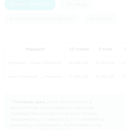
В Санкт-Петербург
По городу
В населенные пункты области
По России
Маршрут
1,5 тонны
5 тонн
10
Мурманск → Санкт-Петербург
23 994 руб.
35 991 руб.
47 9
Санкт-Петербург → Мурманск
23 994 руб.
35 991 руб.
47 9
* Условная цена.
Цена, рассчитанная в
калькуляторе грузоперевозок, является
предварительной. Для получения точной
информации о стоимости услуг, пожалуйста,
свяжитесь с компанией «ЛогистикАвто» по