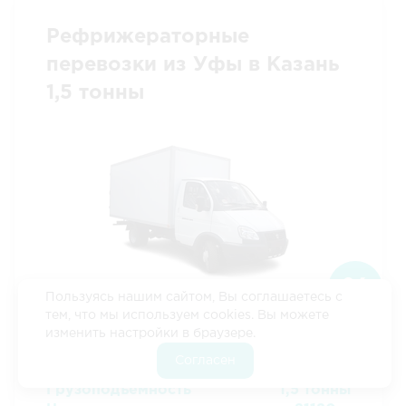
Рефрижераторные
перевозки из Уфы в Казань
1,5 тонны
Пользуясь нашим сайтом, Вы соглашаетесь с
Длина
3.2 м
тем, что мы используем cookies. Вы можете
Ширина
2.1 м
изменить настройки в браузере.
Высота
2 м
Согласен
3
Объем
13.4 м
Грузоподъемность
1,5 тонны