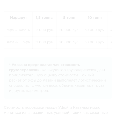
Маршрут
1,5 тонны
5 тонн
10 тонн
2
Уфа → Казань
12 000 руб.
20 000 руб.
30 000 руб.
30 
Казань → Уфа
12 000 руб.
20 000 руб.
30 000 руб.
30 
* Указана предполагаемая стоимость
грузоперевозки.
Калькулятор грузоперевозок дает
приблизительную оценку стоимости. Точный
расчет от Уфы до Казани выполняет логистический
специалист с учетом веса, объема, характера груза
и других параметров.
Стоимость перевозки между Уфой и Казанью может
меняться из-за различных условий, таких как сезонные